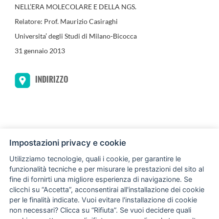
NELL’ERA MOLECOLARE E DELLA NGS.
Relatore: Prof. Maurizio Casiraghi
Universita’ degli Studi di Milano-Bicocca
31 gennaio 2013
INDIRIZZO
Impostazioni privacy e cookie
Utilizziamo tecnologie, quali i cookie, per garantire le
funzionalità tecniche e per misurare le prestazioni del sito al
Via Giovanni Amendola, 122/O
fine di fornirti una migliore esperienza di navigazione. Se
70126 Bari (BA) Italia
clicchi su “Accetta”, acconsentirai all'installazione dei cookie
per le finalità indicate. Vuoi evitare l'installazione di cookie
non necessari? Clicca su “Rifiuta”. Se vuoi decidere quali
LINK