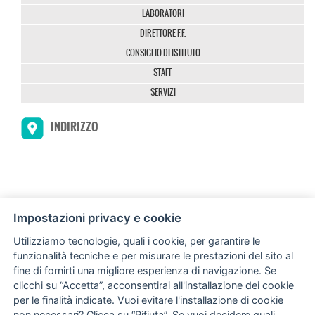
LABORATORI
DIRETTORE F.F.
CONSIGLIO DI ISTITUTO
STAFF
SERVIZI
INDIRIZZO
Impostazioni privacy e cookie
Utilizziamo tecnologie, quali i cookie, per garantire le
funzionalità tecniche e per misurare le prestazioni del sito al
Via Giovanni Amendola, 122/O
fine di fornirti una migliore esperienza di navigazione. Se
70126 Bari (BA) Italia
clicchi su “Accetta”, acconsentirai all'installazione dei cookie
per le finalità indicate. Vuoi evitare l'installazione di cookie
non necessari? Clicca su “Rifiuta”. Se vuoi decidere quali