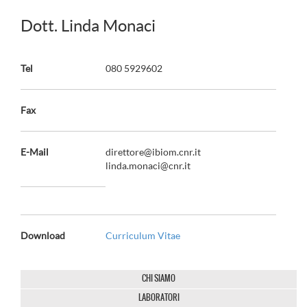
Dott. Linda Monaci
Tel
080 5929602
Fax
E-Mail
direttore@ibiom.cnr.it
linda.monaci@cnr.it
Download
Curriculum Vitae
CHI SIAMO
LABORATORI