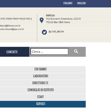
ITALIANO
ENGLISH
Indirizzo
80.592 9808-9809-9810-9811
Via Giovanni Amendola, 122/O
70126 Bari (BA) Italia
eteria@ibiom.cnr.it
ollo.ibiom@pec.cnr.it
@CNR_IBIOM
CONTATTI
CHI SIAMO
LABORATORI
DIRETTORE F.F.
CONSIGLIO DI ISTITUTO
STAFF
SERVIZI