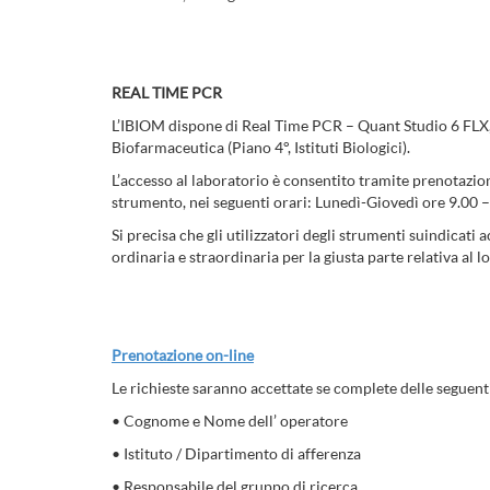
REAL TIME PCR
L’IBIOM dispone di Real Time PCR – Quant Studio 6 FLX, 
Biofarmaceutica (Piano 4°, Istituti Biologici).
L’accesso al laboratorio è consentito tramite prenotazio
strumento, nei seguenti orari: Lunedì-Giovedì ore 9.00 
Si precisa che gli utilizzatori degli strumenti suindicati
ordinaria e straordinaria per la giusta parte relativa al 
Prenotazione on-line
Le richieste saranno accettate se complete delle seguent
• Cognome e Nome dell’ operatore
• Istituto / Dipartimento di afferenza
• Responsabile del gruppo di ricerca