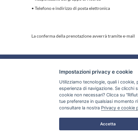
• Telefono e indirizzo di posta elettronica
La conferma della prenotazione avverrà tramite e-mail
ISTITUTO
Impostazioni privacy e cookie
Chi siamo
Tel
Direttore f.f.
Utilizziamo tecnologie, quali i cookie, p
+39.080.592 9808-9809-9810-9811
Fax
Consiglio di Istituto
esperienza di navigazione. Se clicchi su 
Staff
cookie non necessari? Clicca su “Rifiuta
Indirizzo
Servizi
Via Giovanni Amendola, 122/O
tue preferenze in qualsiasi momento ri
70126 Bari (BA) Italia
consultare la nostra
Privacy e cookie 
Accetta
IBIOM - Institute of Biomembranes, Bioenergetics and Molecular Biotechnology of Bari