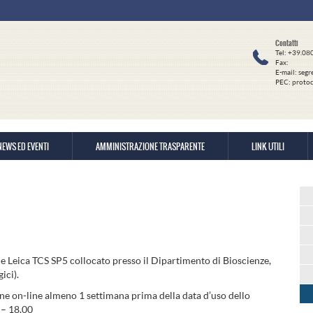
Contatti
Tel: +39.0
Fax:
E-mail: segr
PEC: protoc
NEWS ED EVENTI
AMMINISTRAZIONE TRASPARENTE
LINK UTILI
 Leica TCS SP5 collocato presso il Dipartimento di Bioscienze,
ici).
one on-line almeno 1 settimana prima della data d’uso dello
 – 18.00