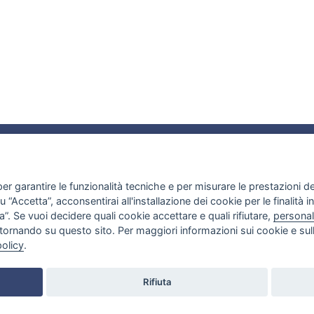
ATTIVITÀ
NEWS ED EVENTI
AMMINISTRAZIONE TRASPARENTE
Ricerca
Eventi
Concorsi
Pubblicazioni
Convegni
Performance
er garantire le funzionalità tecniche e per misurare le prestazioni del 
Prodotti
Workshop
Acquisizione di beni e servizi
“Accetta”, acconsentirai all'installazione dei cookie per le finalità in
Progetti
Seminari
Bandi di Gara e Contratti
”. Se vuoi decidere quali cookie accettare e quali rifiutare,
personal
Competenze
Progetti
Beni Immobili
tornando su questo sito. Per maggiori informazioni sui cookie e sull
Terza missione
Bilancio
policy
.
Formazione
Convenzioni
Elixir
Interventi Straordinari di Emergenza
LifeWatch
Organizzazione interna
Rifiuta
Codici di comportamento
Managed by
elabora next