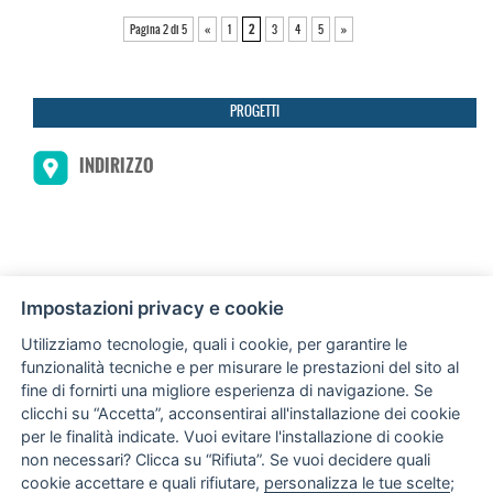
Pagina 2 di 5
«
1
2
3
4
5
»
PROGETTI
INDIRIZZO
Impostazioni privacy e cookie
Utilizziamo tecnologie, quali i cookie, per garantire le
funzionalità tecniche e per misurare le prestazioni del sito al
Via Giovanni Amendola, 122/O
fine di fornirti una migliore esperienza di navigazione. Se
70126 Bari (BA) Italia
clicchi su “Accetta”, acconsentirai all'installazione dei cookie
per le finalità indicate. Vuoi evitare l'installazione di cookie
non necessari? Clicca su “Rifiuta”. Se vuoi decidere quali
LINK
cookie accettare e quali rifiutare,
personalizza le tue scelte
;