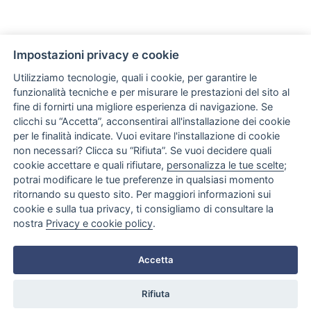
Impostazioni privacy e cookie
Utilizziamo tecnologie, quali i cookie, per garantire le
funzionalità tecniche e per misurare le prestazioni del sito al
Via Giovanni Amendola, 122/O
fine di fornirti una migliore esperienza di navigazione. Se
70126 Bari (BA) Italia
clicchi su “Accetta”, acconsentirai all'installazione dei cookie
per le finalità indicate. Vuoi evitare l'installazione di cookie
non necessari? Clicca su “Rifiuta”. Se vuoi decidere quali
LINK
cookie accettare e quali rifiutare,
personalizza le tue scelte
;
potrai modificare le tue preferenze in qualsiasi momento
ritornando su questo sito. Per maggiori informazioni sui
cookie e sulla tua privacy, ti consigliamo di consultare la
nostra
Privacy e cookie policy
.
Accetta
Rifiuta