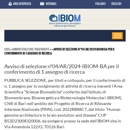
AREA RISERVATA
WEBMAIL
ITALIANO
ENGLISH
IBBE
>
AMMINISTRAZIONE TRASPARENTE
>
> AVVISO DI SELEZIONE N°04/AR/2024-IBIOM-BA PER IL
CONFERIMENTO DI 1 ASSEGNO DI RICERCA
Avviso di selezione n°04/AR/2024-IBIOM-BA per il
conferimento di 1 assegno di ricerca
PUBBLICA SELEZIONE, per titoli e colloquio, per il conferimento di
n. 1 assegno per lo svolgimento di attività di ricerca inerenti l’Area
Scientifica “Scienze Biomediche” conferito dall’Istituto di
Biomembrane, Bioenergetica e Biotecnologie Molecolari (IBIOM),
CNR di Bari nell’ambito del Progetto di Ricerca di Rilevante
Interesse Nazionale (PRIN), cod. 2022RB88C7, dal titolo “Human
genome architecture in brain evolution and disease” CUP
B53D23008320006, da svolgersi presso la sede dell’IBIOM sita in
Via Amendola 122/O, 70126 Bari.